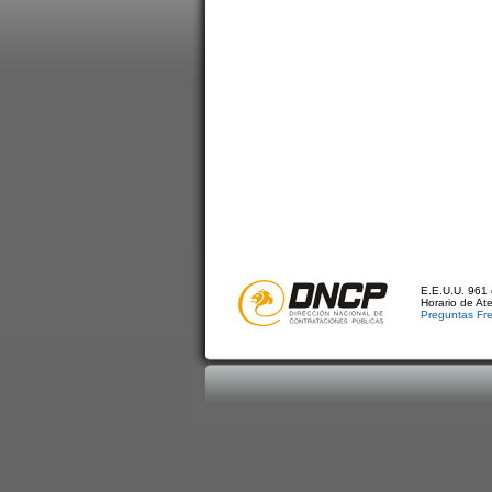
E.E.U.U. 961 
Horario de At
Preguntas Fr