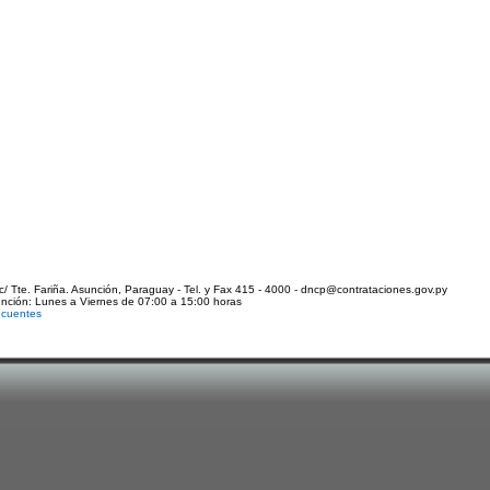
c/ Tte. Fariña. Asunción, Paraguay - Tel. y Fax 415 - 4000 - dncp@contrataciones.gov.py
ención: Lunes a Viernes de 07:00 a 15:00 horas
ecuentes