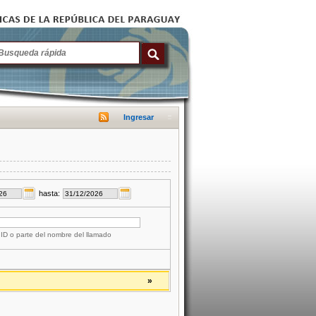
Ingresar
hasta:
 ID o parte del nombre del llamado
»