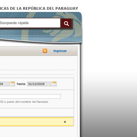
Ingresar
hasta:
 ID o parte del nombre del llamado
»