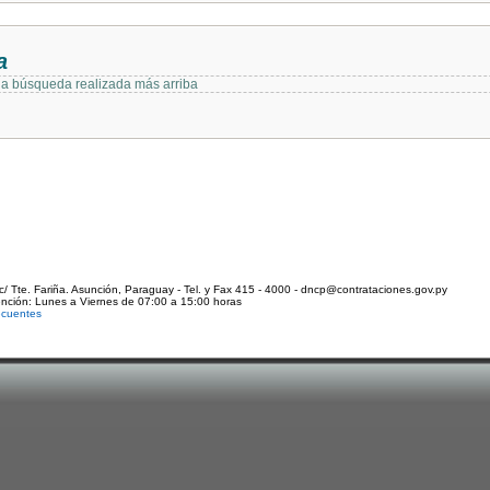
a
 la búsqueda realizada más arriba
c/ Tte. Fariña. Asunción, Paraguay - Tel. y Fax 415 - 4000 - dncp@contrataciones.gov.py
ención: Lunes a Viernes de 07:00 a 15:00 horas
ecuentes