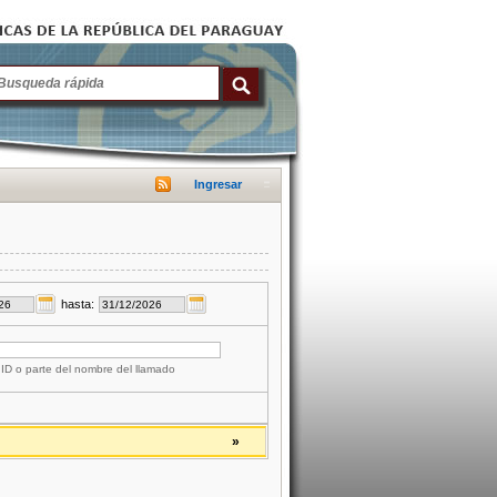
Ingresar
hasta:
 ID o parte del nombre del llamado
»