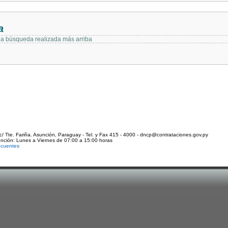
a
 la búsqueda realizada más arriba
c/ Tte. Fariña. Asunción, Paraguay - Tel. y Fax 415 - 4000 - dncp@contrataciones.gov.py
ención: Lunes a Viernes de 07:00 a 15:00 horas
ecuentes