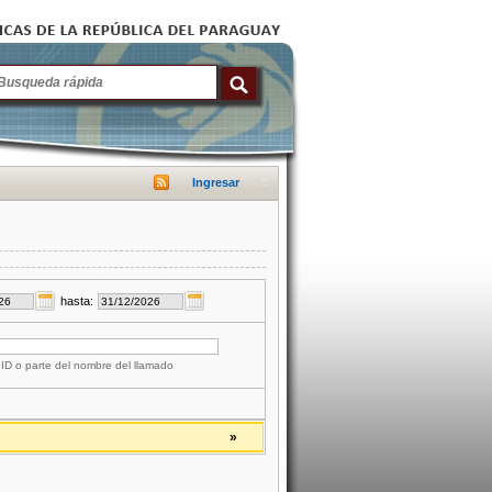
Ingresar
hasta:
 ID o parte del nombre del llamado
»