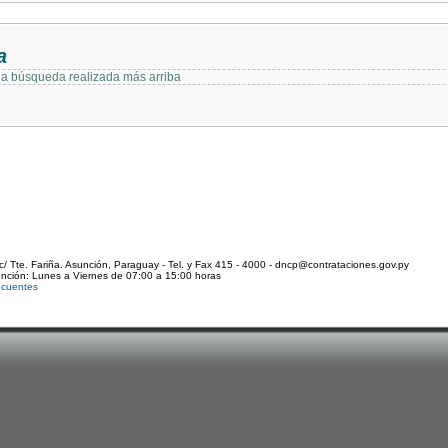
a
 la búsqueda realizada más arriba
c/ Tte. Fariña. Asunción, Paraguay - Tel. y Fax 415 - 4000 - dncp@contrataciones.gov.py
ención: Lunes a Viernes de 07:00 a 15:00 horas
ecuentes