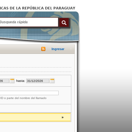
Ingresar
hasta:
 ID o parte del nombre del llamado
»