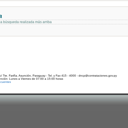
a
 la búsqueda realizada más arriba
c/ Tte. Fariña. Asunción, Paraguay - Tel. y Fax 415 - 4000 - dncp@contrataciones.gov.py
ención: Lunes a Viernes de 07:00 a 15:00 horas
ecuentes