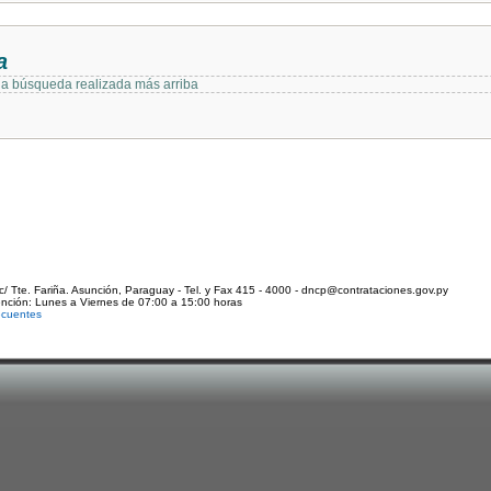
a
 la búsqueda realizada más arriba
c/ Tte. Fariña. Asunción, Paraguay - Tel. y Fax 415 - 4000 - dncp@contrataciones.gov.py
ención: Lunes a Viernes de 07:00 a 15:00 horas
ecuentes