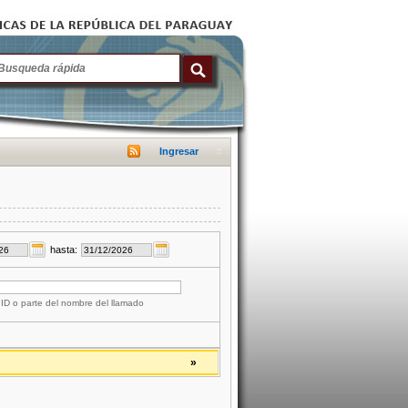
Ingresar
hasta:
 ID o parte del nombre del llamado
»