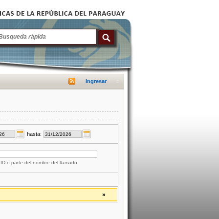
Ingresar
hasta:
 ID o parte del nombre del llamado
»