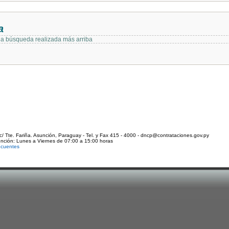
a
 la búsqueda realizada más arriba
c/ Tte. Fariña. Asunción, Paraguay - Tel. y Fax 415 - 4000 - dncp@contrataciones.gov.py
ención: Lunes a Viernes de 07:00 a 15:00 horas
ecuentes