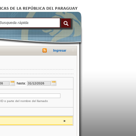
Ingresar
hasta:
 ID o parte del nombre del llamado
»