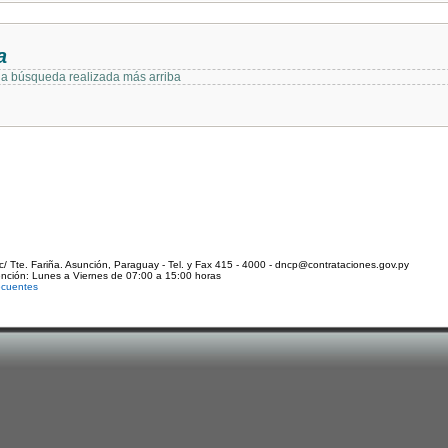
a
 la búsqueda realizada más arriba
c/ Tte. Fariña. Asunción, Paraguay - Tel. y Fax 415 - 4000 - dncp@contrataciones.gov.py
ención: Lunes a Viernes de 07:00 a 15:00 horas
ecuentes