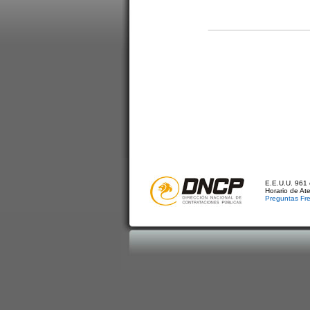
E.E.U.U. 961 
Horario de At
Preguntas Fr