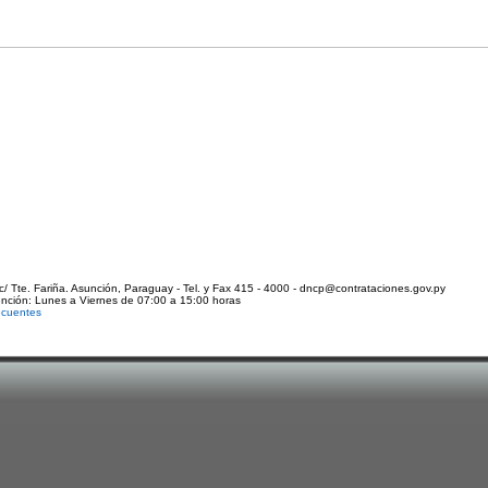
c/ Tte. Fariña. Asunción, Paraguay - Tel. y Fax 415 - 4000 - dncp@contrataciones.gov.py
ención: Lunes a Viernes de 07:00 a 15:00 horas
ecuentes