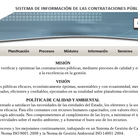
Planificación
Procesos
Módulos
Información
Servicios
MISIÓN
, verificar y optimizar las contrataciones públicas, mediante procesos de calidad y e
a la excelencia en la gestión.
VISIÓN
nes públicas eficaces, económicamente óptimas, sustentables y con ecuanimidad, me
zados, eficientes y confiables, ejecutados en su totalidad sobre plataforma electróni
POLÍTICA DE CALIDAD Y AMBIENTAL
ntado a satisfacer las necesidades de las entidades del Estado, los oferentes y la 
on eficacia. Para ello contamos con recursos humanos capacitados, con valores éti
logía adecuada. Nos comprometemos al cumplimiento de las leyes, a minimizar el i
ctividades sobre el medio ambiente, y a fomentar el buen uso de los recursos.
ocesos y los mejoramos continuamente, trabajando en un Sistema de Gestión de Ca
Norma ISO 9001:2008 y la Norma de Gestión Ambiental ISO 14001:2004..