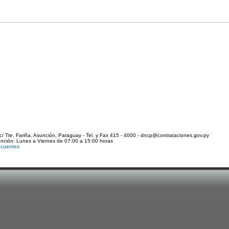
c/ Tte. Fariña. Asunción, Paraguay - Tel. y Fax 415 - 4000 - dncp@contrataciones.gov.py
ención: Lunes a Viernes de 07:00 a 15:00 horas
ecuentes