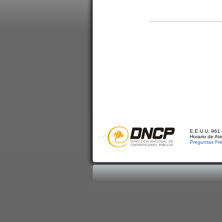
E.E.U.U. 961 
Horario de At
Preguntas Fr