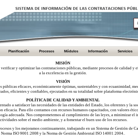
Planificación
Procesos
Módulos
Información
Servicios
MISIÓN
, verificar y optimizar las contrataciones públicas, mediante procesos de calidad y e
a la excelencia en la gestión.
VISIÓN
nes públicas eficaces, económicamente óptimas, sustentables y con ecuanimidad, me
zados, eficientes y confiables, ejecutados en su totalidad sobre plataforma electróni
POLÍTICA DE CALIDAD Y AMBIENTAL
ntado a satisfacer las necesidades de las entidades del Estado, los oferentes y la 
on eficacia. Para ello contamos con recursos humanos capacitados, con valores éti
logía adecuada. Nos comprometemos al cumplimiento de las leyes, a minimizar el i
ctividades sobre el medio ambiente, y a fomentar el buen uso de los recursos.
ocesos y los mejoramos continuamente, trabajando en un Sistema de Gestión de Ca
Norma ISO 9001:2008 y la Norma de Gestión Ambiental ISO 14001:2004..