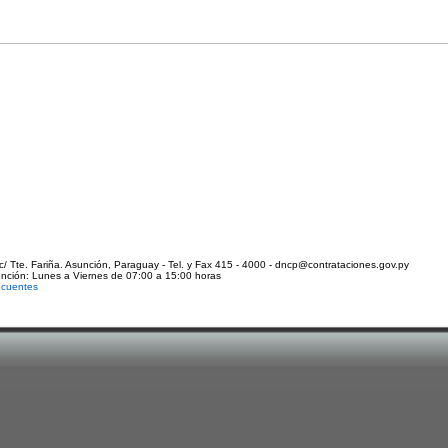
c/ Tte. Fariña. Asunción, Paraguay - Tel. y Fax 415 - 4000 - dncp@contrataciones.gov.py
ención: Lunes a Viernes de 07:00 a 15:00 horas
ecuentes