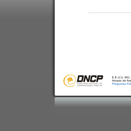
E.E.U.U. 961 
Horario de At
Preguntas Fr