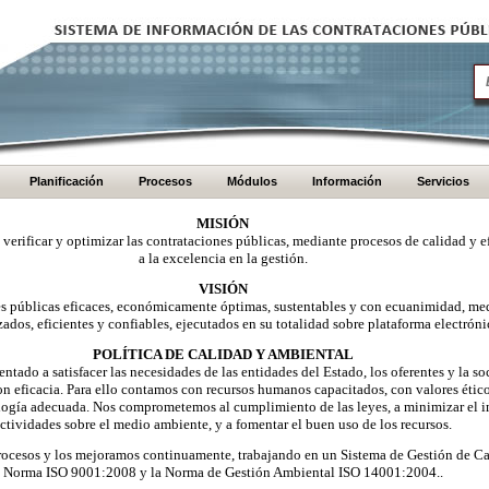
Planificación
Procesos
Módulos
Información
Servicios
MISIÓN
, verificar y optimizar las contrataciones públicas, mediante procesos de calidad y e
a la excelencia en la gestión.
VISIÓN
nes públicas eficaces, económicamente óptimas, sustentables y con ecuanimidad, me
zados, eficientes y confiables, ejecutados en su totalidad sobre plataforma electróni
POLÍTICA DE CALIDAD Y AMBIENTAL
ntado a satisfacer las necesidades de las entidades del Estado, los oferentes y la 
on eficacia. Para ello contamos con recursos humanos capacitados, con valores éti
logía adecuada. Nos comprometemos al cumplimiento de las leyes, a minimizar el i
ctividades sobre el medio ambiente, y a fomentar el buen uso de los recursos.
ocesos y los mejoramos continuamente, trabajando en un Sistema de Gestión de Ca
Norma ISO 9001:2008 y la Norma de Gestión Ambiental ISO 14001:2004..