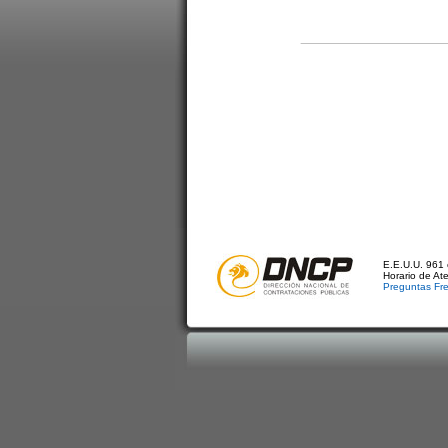
E.E.U.U. 961 
Horario de At
Preguntas Fr