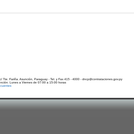
c/ Tte. Fariña. Asunción, Paraguay - Tel. y Fax 415 - 4000 - dncp@contrataciones.gov.py
ención: Lunes a Viernes de 07:00 a 15:00 horas
ecuentes