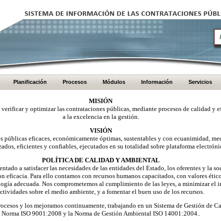
Planificación
Procesos
Módulos
Información
Servicios
MISIÓN
, verificar y optimizar las contrataciones públicas, mediante procesos de calidad y e
a la excelencia en la gestión.
VISIÓN
nes públicas eficaces, económicamente óptimas, sustentables y con ecuanimidad, me
zados, eficientes y confiables, ejecutados en su totalidad sobre plataforma electróni
POLÍTICA DE CALIDAD Y AMBIENTAL
ntado a satisfacer las necesidades de las entidades del Estado, los oferentes y la 
on eficacia. Para ello contamos con recursos humanos capacitados, con valores éti
logía adecuada. Nos comprometemos al cumplimiento de las leyes, a minimizar el i
ctividades sobre el medio ambiente, y a fomentar el buen uso de los recursos.
ocesos y los mejoramos continuamente, trabajando en un Sistema de Gestión de Ca
Norma ISO 9001:2008 y la Norma de Gestión Ambiental ISO 14001:2004..