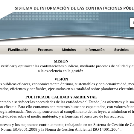
Planificación
Procesos
Módulos
Información
Servicios
MISIÓN
, verificar y optimizar las contrataciones públicas, mediante procesos de calidad y e
a la excelencia en la gestión.
VISIÓN
nes públicas eficaces, económicamente óptimas, sustentables y con ecuanimidad, me
zados, eficientes y confiables, ejecutados en su totalidad sobre plataforma electróni
POLÍTICA DE CALIDAD Y AMBIENTAL
ntado a satisfacer las necesidades de las entidades del Estado, los oferentes y la 
on eficacia. Para ello contamos con recursos humanos capacitados, con valores éti
logía adecuada. Nos comprometemos al cumplimiento de las leyes, a minimizar el i
ctividades sobre el medio ambiente, y a fomentar el buen uso de los recursos.
ocesos y los mejoramos continuamente, trabajando en un Sistema de Gestión de Ca
Norma ISO 9001:2008 y la Norma de Gestión Ambiental ISO 14001:2004..