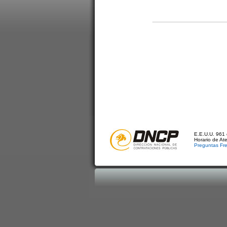
E.E.U.U. 961 
Horario de At
Preguntas Fr