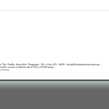
c/ Tte. Fariña. Asunción, Paraguay - Tel. y Fax 415 - 4000 - dncp@contrataciones.gov.py
ención: Lunes a Viernes de 07:00 a 15:00 horas
ecuentes