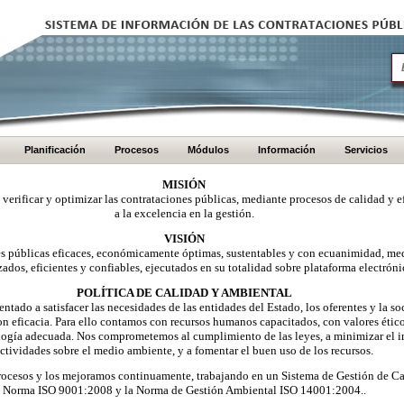
Planificación
Procesos
Módulos
Información
Servicios
MISIÓN
, verificar y optimizar las contrataciones públicas, mediante procesos de calidad y e
a la excelencia en la gestión.
VISIÓN
nes públicas eficaces, económicamente óptimas, sustentables y con ecuanimidad, me
zados, eficientes y confiables, ejecutados en su totalidad sobre plataforma electróni
POLÍTICA DE CALIDAD Y AMBIENTAL
ntado a satisfacer las necesidades de las entidades del Estado, los oferentes y la 
on eficacia. Para ello contamos con recursos humanos capacitados, con valores éti
logía adecuada. Nos comprometemos al cumplimiento de las leyes, a minimizar el i
ctividades sobre el medio ambiente, y a fomentar el buen uso de los recursos.
ocesos y los mejoramos continuamente, trabajando en un Sistema de Gestión de Ca
Norma ISO 9001:2008 y la Norma de Gestión Ambiental ISO 14001:2004..