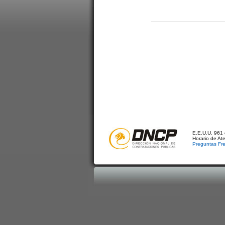
E.E.U.U. 961 
Horario de At
Preguntas Fr