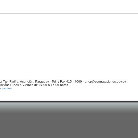
c/ Tte. Fariña. Asunción, Paraguay - Tel. y Fax 415 - 4000 - dncp@contrataciones.gov.py
ención: Lunes a Viernes de 07:00 a 15:00 horas
ecuentes