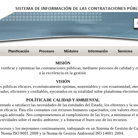
Planificación
Procesos
Módulos
Información
Servicios
MISIÓN
, verificar y optimizar las contrataciones públicas, mediante procesos de calidad y e
a la excelencia en la gestión.
VISIÓN
nes públicas eficaces, económicamente óptimas, sustentables y con ecuanimidad, me
zados, eficientes y confiables, ejecutados en su totalidad sobre plataforma electróni
POLÍTICA DE CALIDAD Y AMBIENTAL
ntado a satisfacer las necesidades de las entidades del Estado, los oferentes y la 
on eficacia. Para ello contamos con recursos humanos capacitados, con valores éti
logía adecuada. Nos comprometemos al cumplimiento de las leyes, a minimizar el i
ctividades sobre el medio ambiente, y a fomentar el buen uso de los recursos.
ocesos y los mejoramos continuamente, trabajando en un Sistema de Gestión de Ca
Norma ISO 9001:2008 y la Norma de Gestión Ambiental ISO 14001:2004..