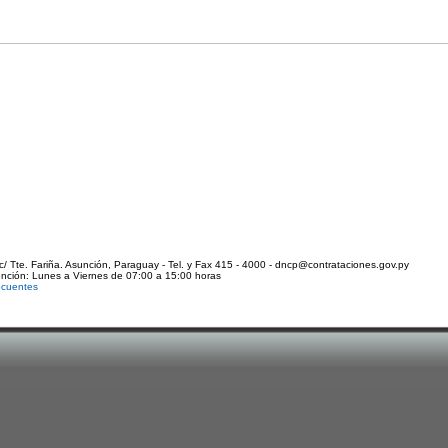
c/ Tte. Fariña. Asunción, Paraguay - Tel. y Fax 415 - 4000 - dncp@contrataciones.gov.py
ención: Lunes a Viernes de 07:00 a 15:00 horas
ecuentes