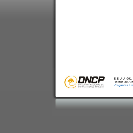
E.E.U.U. 961 
Horario de At
Preguntas Fr