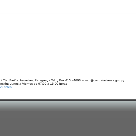
c/ Tte. Fariña. Asunción, Paraguay - Tel. y Fax 415 - 4000 - dncp@contrataciones.gov.py
ención: Lunes a Viernes de 07:00 a 15:00 horas
ecuentes