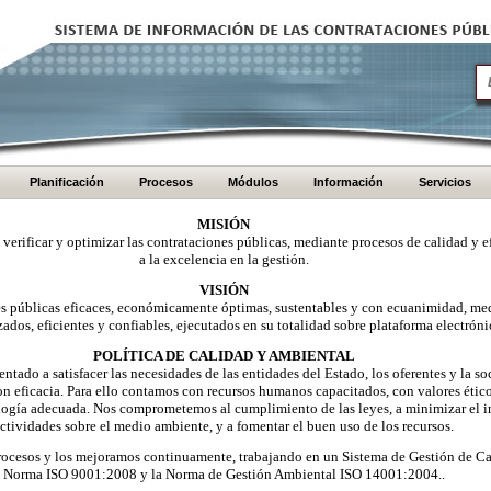
Planificación
Procesos
Módulos
Información
Servicios
MISIÓN
, verificar y optimizar las contrataciones públicas, mediante procesos de calidad y e
a la excelencia en la gestión.
VISIÓN
nes públicas eficaces, económicamente óptimas, sustentables y con ecuanimidad, me
zados, eficientes y confiables, ejecutados en su totalidad sobre plataforma electróni
POLÍTICA DE CALIDAD Y AMBIENTAL
ntado a satisfacer las necesidades de las entidades del Estado, los oferentes y la 
on eficacia. Para ello contamos con recursos humanos capacitados, con valores éti
logía adecuada. Nos comprometemos al cumplimiento de las leyes, a minimizar el i
ctividades sobre el medio ambiente, y a fomentar el buen uso de los recursos.
ocesos y los mejoramos continuamente, trabajando en un Sistema de Gestión de Ca
Norma ISO 9001:2008 y la Norma de Gestión Ambiental ISO 14001:2004..