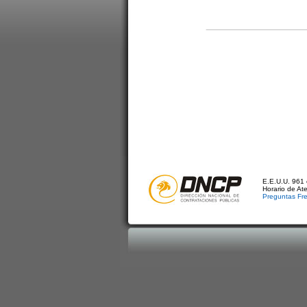
E.E.U.U. 961 
Horario de At
Preguntas Fr