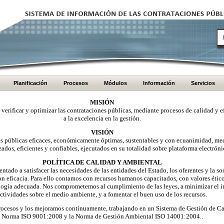
Planificación
Procesos
Módulos
Información
Servicios
MISIÓN
, verificar y optimizar las contrataciones públicas, mediante procesos de calidad y e
a la excelencia en la gestión.
VISIÓN
nes públicas eficaces, económicamente óptimas, sustentables y con ecuanimidad, me
zados, eficientes y confiables, ejecutados en su totalidad sobre plataforma electróni
POLÍTICA DE CALIDAD Y AMBIENTAL
ntado a satisfacer las necesidades de las entidades del Estado, los oferentes y la 
on eficacia. Para ello contamos con recursos humanos capacitados, con valores éti
logía adecuada. Nos comprometemos al cumplimiento de las leyes, a minimizar el i
ctividades sobre el medio ambiente, y a fomentar el buen uso de los recursos.
ocesos y los mejoramos continuamente, trabajando en un Sistema de Gestión de Ca
Norma ISO 9001:2008 y la Norma de Gestión Ambiental ISO 14001:2004..