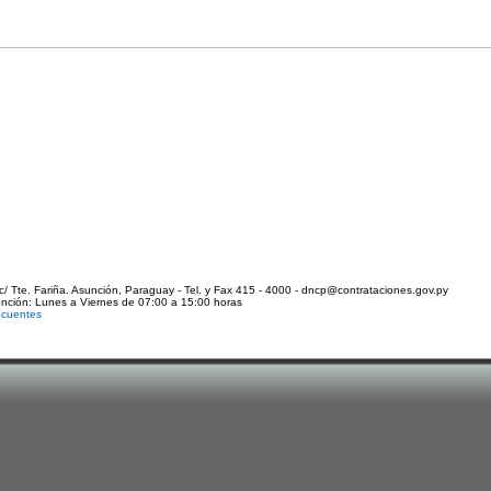
c/ Tte. Fariña. Asunción, Paraguay - Tel. y Fax 415 - 4000 - dncp@contrataciones.gov.py
ención: Lunes a Viernes de 07:00 a 15:00 horas
ecuentes