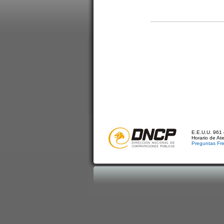
E.E.U.U. 961 
Horario de At
Preguntas Fr