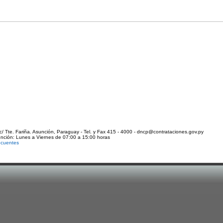
c/ Tte. Fariña. Asunción, Paraguay - Tel. y Fax 415 - 4000 - dncp@contrataciones.gov.py
ención: Lunes a Viernes de 07:00 a 15:00 horas
ecuentes