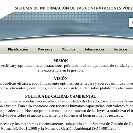
Planificación
Procesos
Módulos
Información
Servicios
MISIÓN
, verificar y optimizar las contrataciones públicas, mediante procesos de calidad y e
a la excelencia en la gestión.
VISIÓN
nes públicas eficaces, económicamente óptimas, sustentables y con ecuanimidad, me
zados, eficientes y confiables, ejecutados en su totalidad sobre plataforma electróni
POLÍTICA DE CALIDAD Y AMBIENTAL
ntado a satisfacer las necesidades de las entidades del Estado, los oferentes y la 
on eficacia. Para ello contamos con recursos humanos capacitados, con valores éti
logía adecuada. Nos comprometemos al cumplimiento de las leyes, a minimizar el i
ctividades sobre el medio ambiente, y a fomentar el buen uso de los recursos.
ocesos y los mejoramos continuamente, trabajando en un Sistema de Gestión de Ca
Norma ISO 9001:2008 y la Norma de Gestión Ambiental ISO 14001:2004..