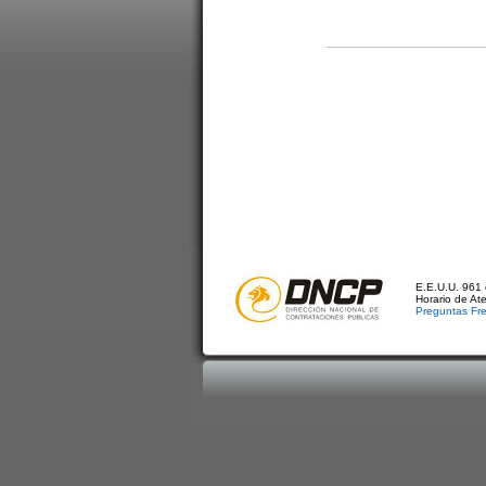
E.E.U.U. 961 
Horario de At
Preguntas Fr