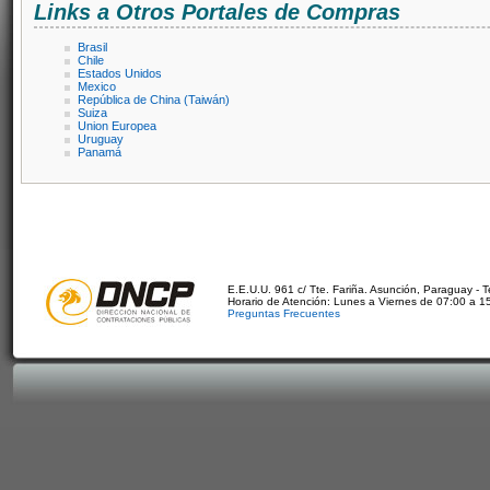
Links a Otros Portales de Compras
Brasil
Chile
Estados Unidos
Mexico
República de China (Taiwán)
Suiza
Union Europea
Uruguay
Panamá
E.E.U.U. 961 c/ Tte. Fariña. Asunción, Paraguay - 
Horario de Atención: Lunes a Viernes de 07:00 a 1
Preguntas Frecuentes