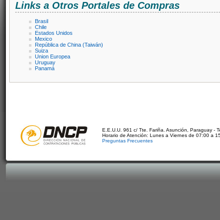
Links a Otros Portales de Compras
Brasil
Chile
Estados Unidos
Mexico
República de China (Taiwán)
Suiza
Union Europea
Uruguay
Panamá
E.E.U.U. 961 c/ Tte. Fariña. Asunción, Paraguay - 
Horario de Atención: Lunes a Viernes de 07:00 a 1
Preguntas Frecuentes