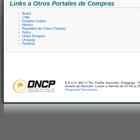
Links a Otros Portales de Compras
Brasil
Chile
Estados Unidos
Mexico
República de China (Taiwán)
Suiza
Union Europea
Uruguay
Panamá
E.E.U.U. 961 c/ Tte. Fariña. Asunción, Paraguay - 
Horario de Atención: Lunes a Viernes de 07:00 a 1
Preguntas Frecuentes