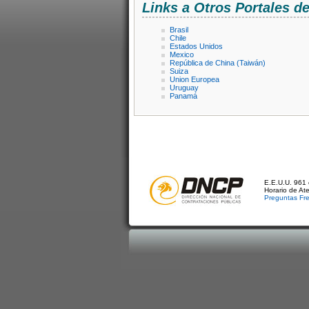
Links a Otros Portales 
Brasil
Chile
Estados Unidos
Mexico
República de China (Taiwán)
Suiza
Union Europea
Uruguay
Panamá
E.E.U.U. 961 
Horario de At
Preguntas Fr