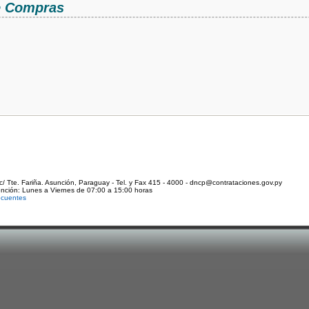
de Compras
c/ Tte. Fariña. Asunción, Paraguay - Tel. y Fax 415 - 4000 - dncp@contrataciones.gov.py
ención: Lunes a Viernes de 07:00 a 15:00 horas
ecuentes