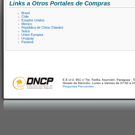
Links a Otros Portales de Compras
Brasil
Chile
Estados Unidos
Mexico
República de China (Taiwán)
Suiza
Union Europea
Uruguay
Panamá
E.E.U.U. 961 c/ Tte. Fariña. Asunción, Paraguay - 
Horario de Atención: Lunes a Viernes de 07:00 a 1
Preguntas Frecuentes