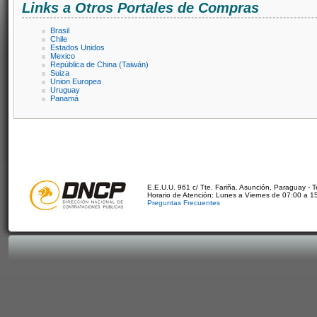
Links a Otros Portales de Compras
Brasil
Chile
Estados Unidos
Mexico
República de China (Taiwán)
Suiza
Union Europea
Uruguay
Panamá
E.E.U.U. 961 c/ Tte. Fariña. Asunción, Paraguay - 
Horario de Atención: Lunes a Viernes de 07:00 a 1
Preguntas Frecuentes