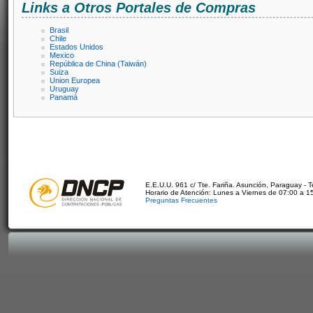
Links a Otros Portales de Compras
Brasil
Chile
Estados Unidos
Mexico
República de China (Taiwán)
Suiza
Union Europea
Uruguay
Panamá
E.E.U.U. 961 c/ Tte. Fariña. Asunción, Paraguay - 
Horario de Atención: Lunes a Viernes de 07:00 a 1
Preguntas Frecuentes