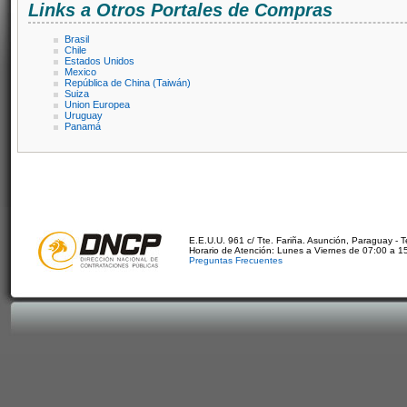
Links a Otros Portales de Compras
Brasil
Chile
Estados Unidos
Mexico
República de China (Taiwán)
Suiza
Union Europea
Uruguay
Panamá
E.E.U.U. 961 c/ Tte. Fariña. Asunción, Paraguay - 
Horario de Atención: Lunes a Viernes de 07:00 a 1
Preguntas Frecuentes