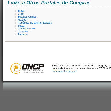
Links a Otros Portales de Compras
Brasil
Chile
Estados Unidos
Mexico
República de China (Taiwán)
Suiza
Union Europea
Uruguay
Panamá
E.E.U.U. 961 c/ Tte. Fariña. Asunción, Paraguay - 
Horario de Atención: Lunes a Viernes de 07:00 a 1
Preguntas Frecuentes