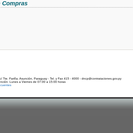
de Compras
c/ Tte. Fariña. Asunción, Paraguay - Tel. y Fax 415 - 4000 - dncp@contrataciones.gov.py
ención: Lunes a Viernes de 07:00 a 15:00 horas
ecuentes