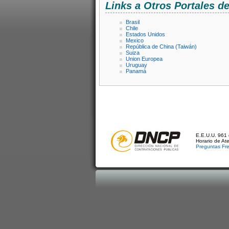
Links a Otros Portales 
Brasil
Chile
Estados Unidos
Mexico
República de China (Taiwán)
Suiza
Union Europea
Uruguay
Panamá
E.E.U.U. 961 
Horario de At
Preguntas Fr