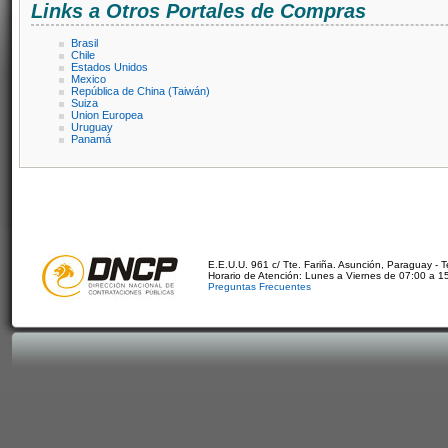
Links a Otros Portales de Compras
Brasil
Chile
Estados Unidos
Mexico
República de China (Taiwán)
Suiza
Union Europea
Uruguay
Panamá
E.E.U.U. 961 c/ Tte. Fariña. Asunción, Paraguay - 
Horario de Atención: Lunes a Viernes de 07:00 a 1
Preguntas Frecuentes