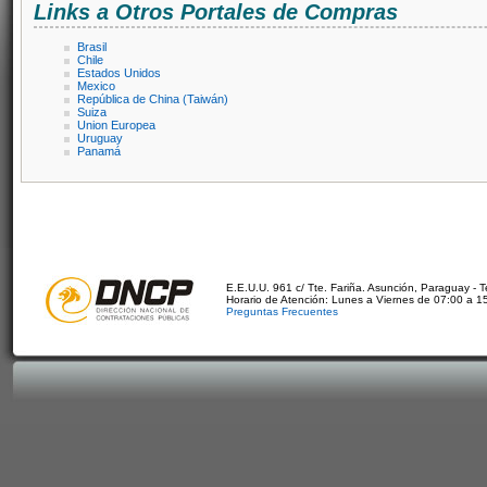
Links a Otros Portales de Compras
Brasil
Chile
Estados Unidos
Mexico
República de China (Taiwán)
Suiza
Union Europea
Uruguay
Panamá
E.E.U.U. 961 c/ Tte. Fariña. Asunción, Paraguay - 
Horario de Atención: Lunes a Viernes de 07:00 a 1
Preguntas Frecuentes