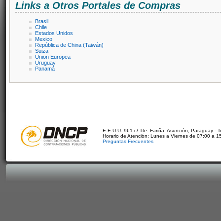
Links a Otros Portales de Compras
Brasil
Chile
Estados Unidos
Mexico
República de China (Taiwán)
Suiza
Union Europea
Uruguay
Panamá
E.E.U.U. 961 c/ Tte. Fariña. Asunción, Paraguay - 
Horario de Atención: Lunes a Viernes de 07:00 a 1
Preguntas Frecuentes