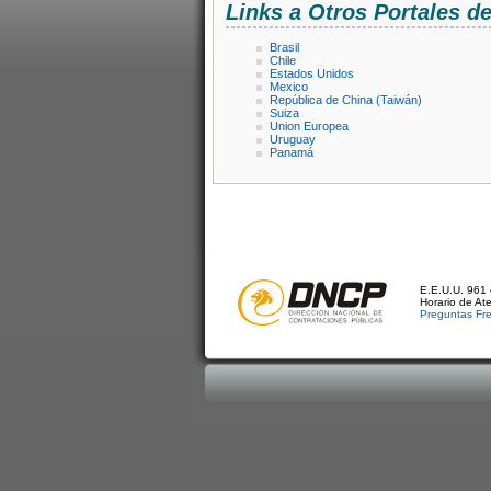
Links a Otros Portales 
Brasil
Chile
Estados Unidos
Mexico
República de China (Taiwán)
Suiza
Union Europea
Uruguay
Panamá
E.E.U.U. 961 
Horario de At
Preguntas Fr