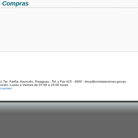
de Compras
c/ Tte. Fariña. Asunción, Paraguay - Tel. y Fax 415 - 4000 - dncp@contrataciones.gov.py
ención: Lunes a Viernes de 07:00 a 15:00 horas
ecuentes