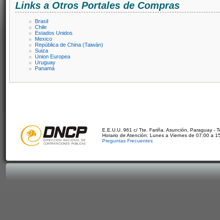
Links a Otros Portales de Compras
Brasil
Chile
Estados Unidos
Mexico
República de China (Taiwán)
Suiza
Union Europea
Uruguay
Panamá
E.E.U.U. 961 c/ Tte. Fariña. Asunción, Paraguay - 
Horario de Atención: Lunes a Viernes de 07:00 a 1
Preguntas Frecuentes