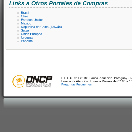
Links a Otros Portales de Compras
Brasil
Chile
Estados Unidos
Mexico
República de China (Taiwán)
Suiza
Union Europea
Uruguay
Panamá
E.E.U.U. 961 c/ Tte. Fariña. Asunción, Paraguay - 
Horario de Atención: Lunes a Viernes de 07:00 a 1
Preguntas Frecuentes