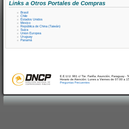
Links a Otros Portales de Compras
Brasil
Chile
Estados Unidos
Mexico
República de China (Taiwán)
Suiza
Union Europea
Uruguay
Panamá
E.E.U.U. 961 c/ Tte. Fariña. Asunción, Paraguay - 
Horario de Atención: Lunes a Viernes de 07:00 a 1
Preguntas Frecuentes