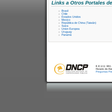
Links a Otros Portales 
Brasil
Chile
Estados Unidos
Mexico
República de China (Taiwán)
Suiza
Union Europea
Uruguay
Panamá
E.E.U.U. 961 
Horario de At
Preguntas Fr