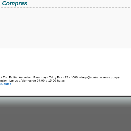
de Compras
c/ Tte. Fariña. Asunción, Paraguay - Tel. y Fax 415 - 4000 - dncp@contrataciones.gov.py
ención: Lunes a Viernes de 07:00 a 15:00 horas
ecuentes