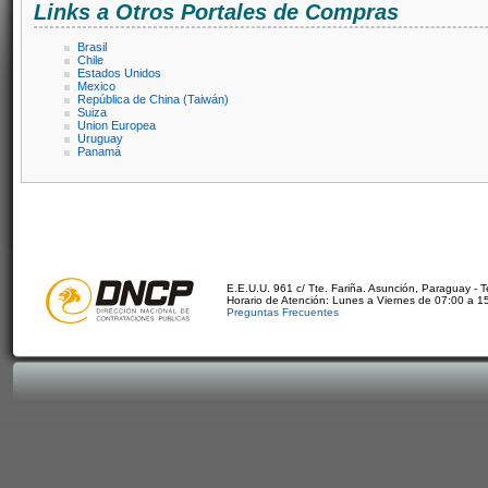
Links a Otros Portales de Compras
Brasil
Chile
Estados Unidos
Mexico
República de China (Taiwán)
Suiza
Union Europea
Uruguay
Panamá
E.E.U.U. 961 c/ Tte. Fariña. Asunción, Paraguay - 
Horario de Atención: Lunes a Viernes de 07:00 a 1
Preguntas Frecuentes