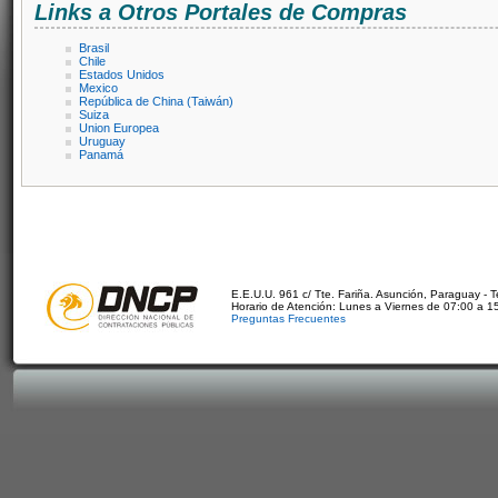
Links a Otros Portales de Compras
Brasil
Chile
Estados Unidos
Mexico
República de China (Taiwán)
Suiza
Union Europea
Uruguay
Panamá
E.E.U.U. 961 c/ Tte. Fariña. Asunción, Paraguay - 
Horario de Atención: Lunes a Viernes de 07:00 a 1
Preguntas Frecuentes