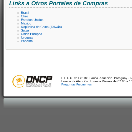
Links a Otros Portales de Compras
Brasil
Chile
Estados Unidos
Mexico
República de China (Taiwán)
Suiza
Union Europea
Uruguay
Panamá
E.E.U.U. 961 c/ Tte. Fariña. Asunción, Paraguay - 
Horario de Atención: Lunes a Viernes de 07:00 a 1
Preguntas Frecuentes