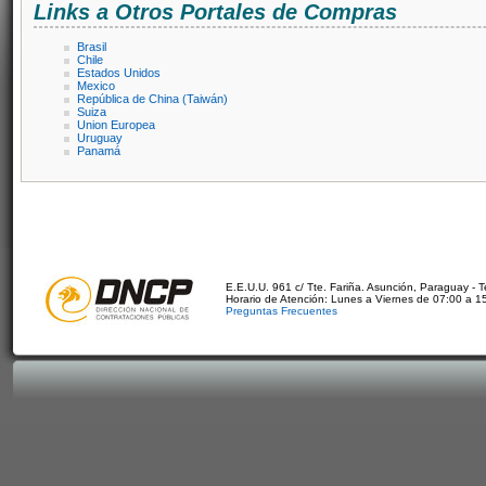
Links a Otros Portales de Compras
Brasil
Chile
Estados Unidos
Mexico
República de China (Taiwán)
Suiza
Union Europea
Uruguay
Panamá
E.E.U.U. 961 c/ Tte. Fariña. Asunción, Paraguay - 
Horario de Atención: Lunes a Viernes de 07:00 a 1
Preguntas Frecuentes