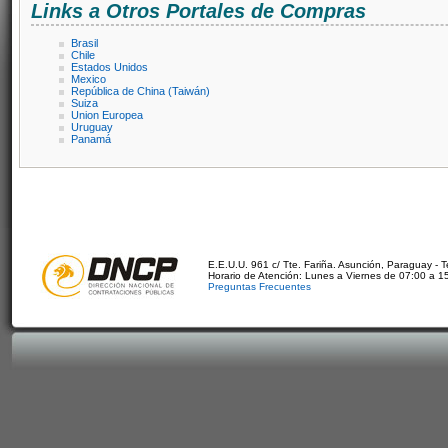
Links a Otros Portales de Compras
Brasil
Chile
Estados Unidos
Mexico
República de China (Taiwán)
Suiza
Union Europea
Uruguay
Panamá
E.E.U.U. 961 c/ Tte. Fariña. Asunción, Paraguay - 
Horario de Atención: Lunes a Viernes de 07:00 a 1
Preguntas Frecuentes