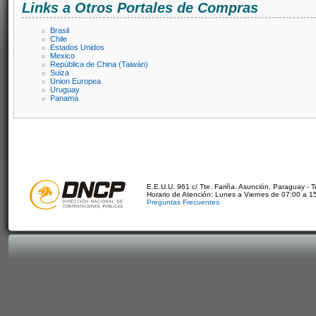
Links a Otros Portales de Compras
Brasil
Chile
Estados Unidos
Mexico
República de China (Taiwán)
Suiza
Union Europea
Uruguay
Panamá
E.E.U.U. 961 c/ Tte. Fariña. Asunción, Paraguay - 
Horario de Atención: Lunes a Viernes de 07:00 a 1
Preguntas Frecuentes