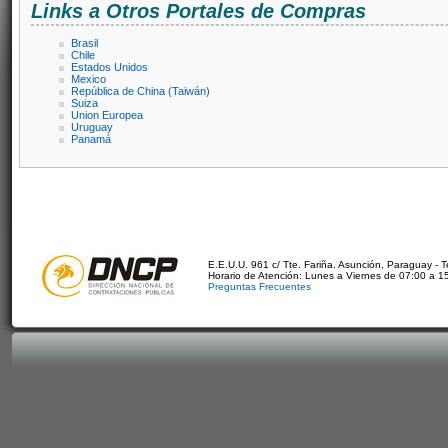
Links a Otros Portales de Compras
Brasil
Chile
Estados Unidos
Mexico
República de China (Taiwán)
Suiza
Union Europea
Uruguay
Panamá
E.E.U.U. 961 c/ Tte. Fariña. Asunción, Paraguay - 
Horario de Atención: Lunes a Viernes de 07:00 a 1
Preguntas Frecuentes