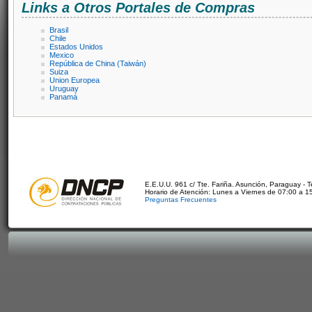
Links a Otros Portales de Compras
Brasil
Chile
Estados Unidos
Mexico
República de China (Taiwán)
Suiza
Union Europea
Uruguay
Panamá
E.E.U.U. 961 c/ Tte. Fariña. Asunción, Paraguay - 
Horario de Atención: Lunes a Viernes de 07:00 a 1
Preguntas Frecuentes