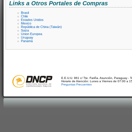
Links a Otros Portales de Compras
Brasil
Chile
Estados Unidos
Mexico
República de China (Taiwán)
Suiza
Union Europea
Uruguay
Panamá
E.E.U.U. 961 c/ Tte. Fariña. Asunción, Paraguay - 
Horario de Atención: Lunes a Viernes de 07:00 a 1
Preguntas Frecuentes