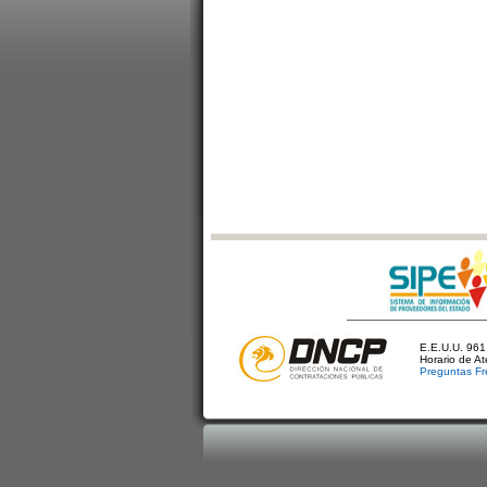
E.E.U.U. 961 
Horario de A
Preguntas Fr