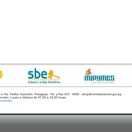
c/ Tte. Fariña. Asunción, Paraguay - Tel. y Fax 415 - 4000 - dncp@contrataciones.gov.py
tención: Lunes a Viernes de 07:00 a 15:00 horas
ecuentes