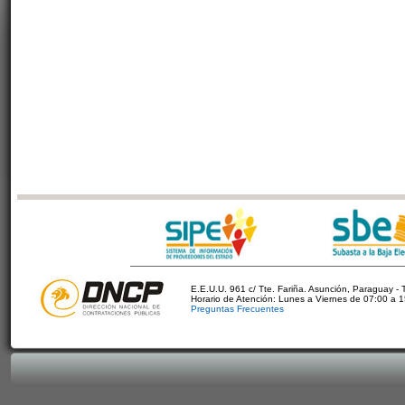
E.E.U.U. 961 c/ Tte. Fariña. Asunción, Paraguay - 
Horario de Atención: Lunes a Viernes de 07:00 a 
Preguntas Frecuentes