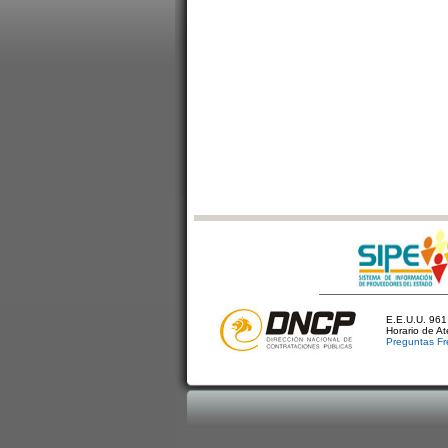
E.E.U.U. 961 
Horario de A
Preguntas Fr