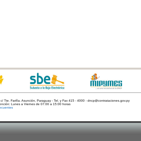
c/ Tte. Fariña. Asunción, Paraguay - Tel. y Fax 415 - 4000 - dncp@contrataciones.gov.py
tención: Lunes a Viernes de 07:00 a 15:00 horas
ecuentes