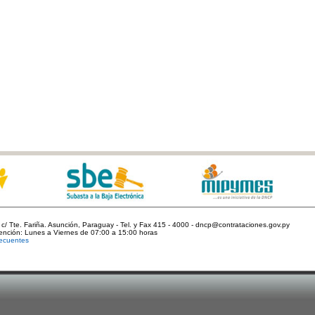
c/ Tte. Fariña. Asunción, Paraguay - Tel. y Fax 415 - 4000 - dncp@contrataciones.gov.py
tención: Lunes a Viernes de 07:00 a 15:00 horas
ecuentes