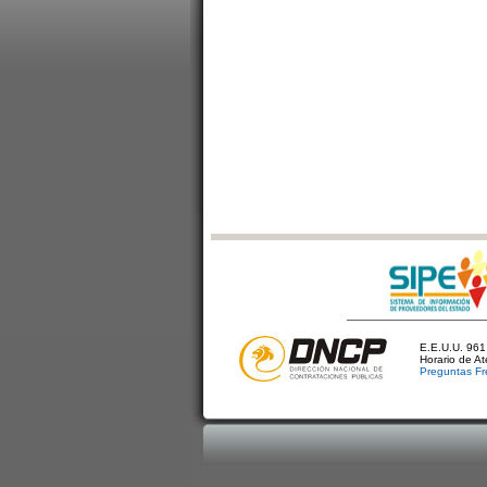
E.E.U.U. 961 
Horario de A
Preguntas Fr